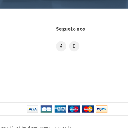
Segueix-nos
nnovació i gràcies al que ha pogut incorporar la