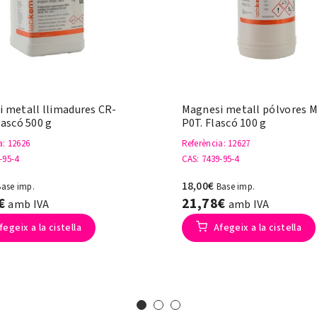
 metall llimadures CR-
Magnesi metall pólvores
lascó 500 g
P0T. Flascó 100 g
a
: 12626
Referència
: 12627
-95-4
CAS
: 7439-95-4
18,00€
Base imp.
Base imp.
1€
21,78€
amb IVA
amb IVA
fegeix a la cistella
Afegeix a la cistella