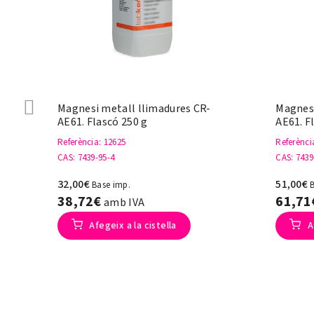
Magnesi metall llimadures CR-
Magnesi
AE61. Flascó 250 g
AE61. F
Referència
: 12625
Referènci
CAS
: 7439-95-4
CAS
: 7439
32,00€
51,00€
Base imp.
38,72€
61,7
amb IVA
Afegeix a la cistella
A