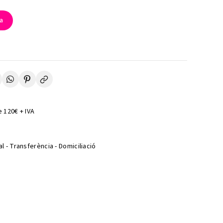
la
 120€ + IVA
l - Transferència - Domiciliació