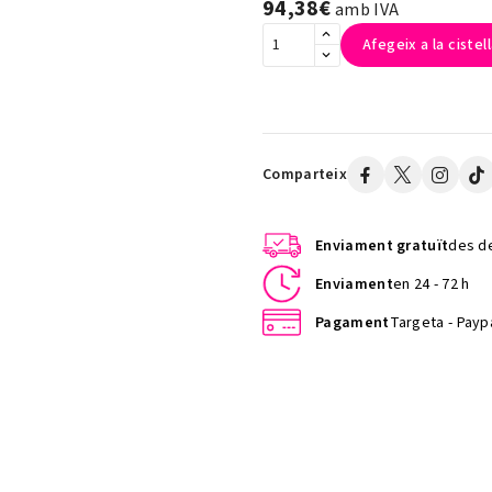
94,38€
amb IVA
Afegeix a la cistel
Comparteix
Enviament gratuït
des de
Enviament
en 24 - 72 h
Pagament
Targeta - Paypa