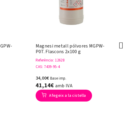
 MGPW-
Magnesi metall pólvores MGPW-
Ma
P0T. Flascons 2x100 g
MG
Referència
: 12628
Re
CAS
: 7439-95-4
CA
34,00€
17
Base imp.
41,14€
2
amb IVA
Afegeix a la cistella