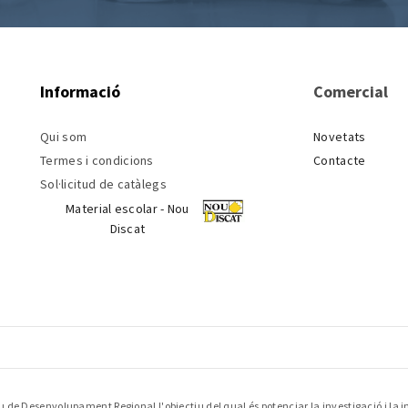
Informació
Comercial
Qui som
Novetats
Termes i condicions
Contacte
Sol·licitud de catàlegs
Material escolar - Nou
Discat
 de Desenvolupament Regional l'objectiu del qual és potenciar la investigació i la i