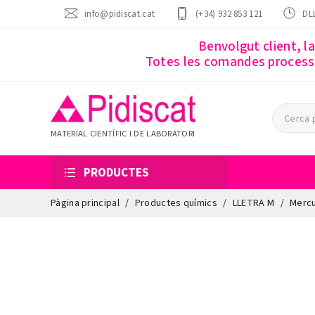
info@pidiscat.cat
(+34) 932 853 121
DLL
Benvolgut client, l
Totes les comandes processa
MATERIAL CIENTÍFIC I DE LABORATORI
PRODUCTES
Pàgina principal
Productes químics
LLETRA M
Mercu