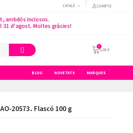
CATALÀ
COMPTE
st, ambdós inclosos.
 31 d'agost. Moltes gràcies!
0,00 €
BLOG
NOVETATS
MARQUES
c AO-20573. Flascó 100 g