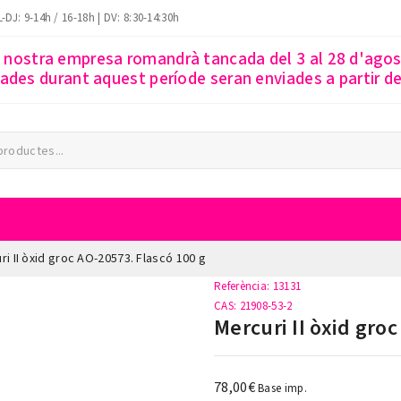
-DJ: 9-14h / 16-18h | DV: 8:30-14:30h
a nostra empresa romandrà tancada del 3 al 28 d'ago
des durant aquest període seran enviades a partir del
ri II òxid groc AO-20573. Flascó 100 g
Referència
: 13131
CAS
: 21908-53-2
Mercuri II òxid gro
78,00€
Base imp.