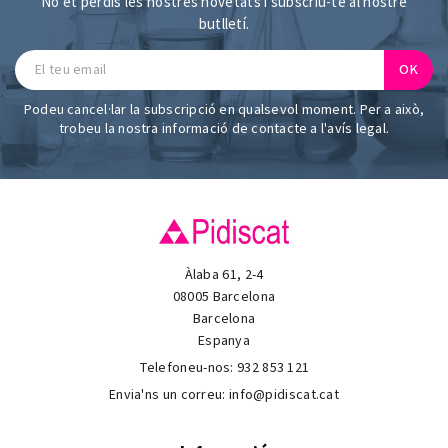
No et perdis les nostres novetats i subscriu-te al nostre
butlletí.
Podeu cancel·lar la subscripció en qualsevol moment. Per a això,
trobeu la nostra informació de contacte a l'avís legal.
Àlaba 61, 2-4
08005 Barcelona
Barcelona
Espanya
Telefoneu-nos:
932 853 121
Envia'ns un correu:
info@pidiscat.cat