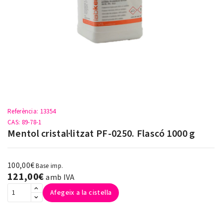
Referència
: 13354
CAS
: 89-78-1
Mentol cristal·litzat PF-0250. Flascó 1000 g
100,00€
Base imp.
121,00€
amb IVA
Afegeix a la cistella