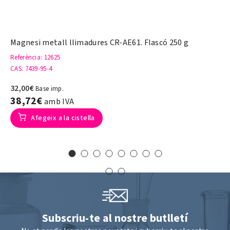
Magnesi metall llimadures CR-AE61. Flascó 250 g
Referència
: 12625
CAS
: 7439-95-4
32,00€
Base imp.
38,72€
amb IVA
Afegeix a la cistella
Subscriu-te al nostre butlletí