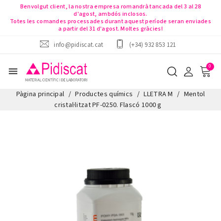
Benvolgut client, la nostra empresa romandrà tancada del 3 al 28
d'agost, ambdós inclosos.
Totes les comandes processades durant aquest període seran enviades
a partir del 31 d'agost. Moltes gràcies!
info@pidiscat.cat
(+34) 932 853 121
menu
Pàgina principal
Productes químics
LLETRA M
Mentol
cristal·litzat PF-0250. Flascó 1000 g