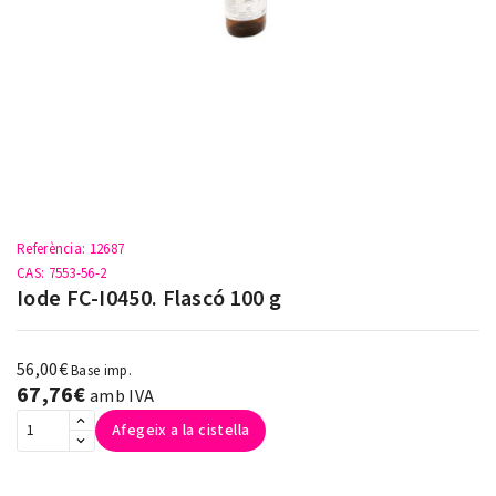
Referència
: 12687
CAS
: 7553-56-2
Iode FC-I0450. Flascó 100 g
56,00€
Base imp.
67,76€
amb IVA
Afegeix a la cistella