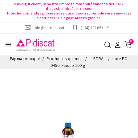
Benvolgut client, la nostra empresa romandrà tancada del 3 al 28
d'agost, ambdós inclosos.
Totes les comandes processades durant aquest període seran enviades
a partir del 31 d'agost. Moltes gràcies!
info@pidiscat.cat
(+34) 932 853 121
menu
Pàgina principal
Productes químics
LLETRA I
Iode FC-
I0450. Flascó 100 g