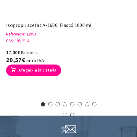
Isopropil acetat A-1600. Flascó 1000 ml
Referència
: 12953
CAS
: 108-21-4
17,00€
Base imp.
20,57€
amb IVA
Afegeix a la cistella