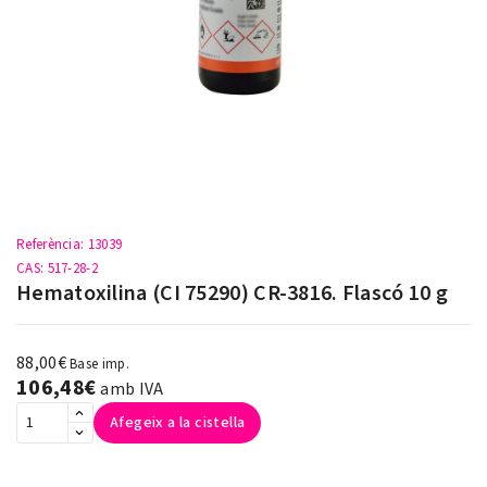
Referència
: 13039
CAS
: 517-28-2
Hematoxilina (CI 75290) CR-3816. Flascó 10 g
88,00€
Base imp.
106,48€
amb IVA
Afegeix a la cistella