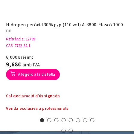
Hidrogen peròxid 30% p/p (110 vol) A-3800. Flascó 1000
ml
Referència
: 12799
CAS
: 7722-84-1
8,00€
Base imp.
9,68€
amb IVA
Afegeix a la cistella
Cal declaració d'ús signada
Venda exclusiva a professionals