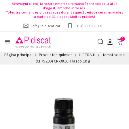
Benvolgut client, la nostra empresa romandrà tancada del 3 al 28
d'agost, ambdós inclosos.
Totes les comandes processades durant aquest període seran enviades
a partir del 31 d'agost. Moltes gràcies!
info@pidiscat.cat
(+34) 932 853 121
menu
Pàgina principal
Productes químics
LLETRA H
Hematoxilina
(CI 75290) CR-3816. Flascó 10 g