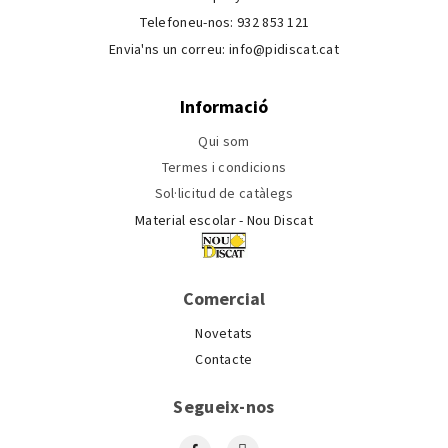
Telefoneu-nos:
932 853 121
Envia'ns un correu:
info@pidiscat.cat
Informació
Qui som
Termes i condicions
Sol·licitud de catàlegs
Material escolar - Nou Discat
Comercial
Novetats
Contacte
Segueix-nos