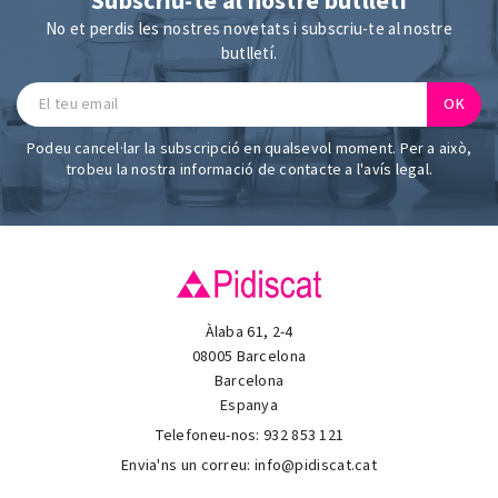
Subscriu-te al nostre butlletí
No et perdis les nostres novetats i subscriu-te al nostre
butlletí.
Podeu cancel·lar la subscripció en qualsevol moment. Per a això,
trobeu la nostra informació de contacte a l'avís legal.
Àlaba 61, 2-4
08005 Barcelona
Barcelona
Espanya
Telefoneu-nos:
932 853 121
Envia'ns un correu:
info@pidiscat.cat