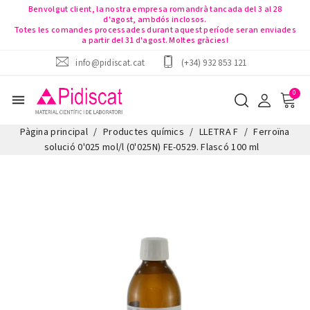
Benvolgut client, la nostra empresa romandrà tancada del 3 al 28
d'agost, ambdós inclosos.
Totes les comandes processades durant aquest període seran enviades
a partir del 31 d'agost. Moltes gràcies!
info@pidiscat.cat
(+34) 932 853 121
menu
Pàgina principal
Productes químics
LLETRA F
Ferroïna
solució 0'025 mol/l (0'025N) FE-0529. Flascó 100 ml