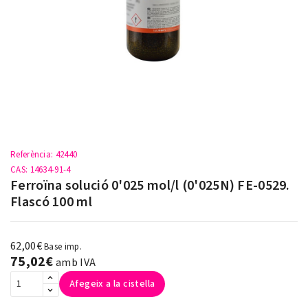
Referència
: 42440
CAS
: 14634-91-4
Ferroïna solució 0'025 mol/l (0'025N) FE-0529.
Flascó 100 ml
62,00€
Base imp.
75,02€
amb IVA
Afegeix a la cistella