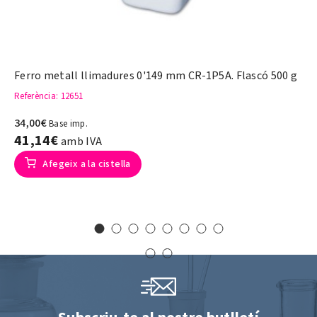
Ferro metall llimadures 0'149 mm CR-1P5A. Flascó 500 g
Referència
: 12651
34,00€
Base imp.
41,14€
amb IVA
Afegeix a la cistella