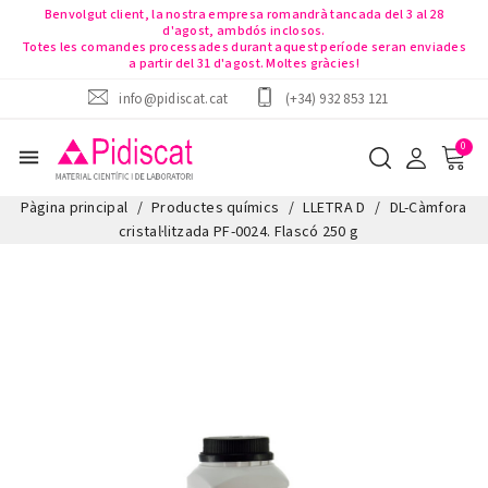
Benvolgut client, la nostra empresa romandrà tancada del 3 al 28
d'agost, ambdós inclosos.
Totes les comandes processades durant aquest període seran enviades
a partir del 31 d'agost. Moltes gràcies!
info@pidiscat.cat
(+34) 932 853 121
menu
Pàgina principal
Productes químics
LLETRA D
DL-Càmfora
cristal·litzada PF-0024. Flascó 250 g