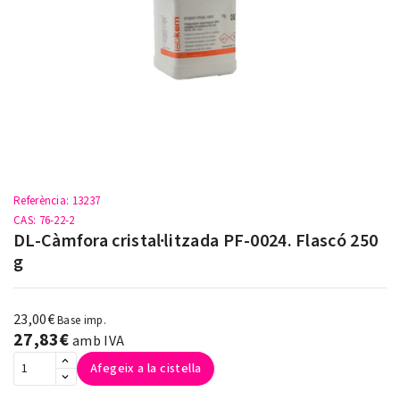
Referència
: 13237
CAS
: 76-22-2
DL-Càmfora cristal·litzada PF-0024. Flascó 250
g
23,00€
Base imp.
27,83€
amb IVA
Afegeix a la cistella