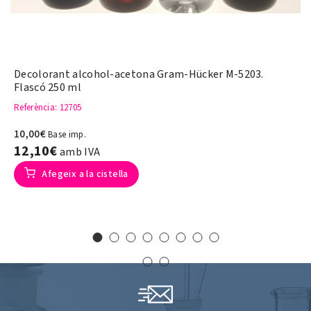
Decolorant alcohol-acetona Gram-Hücker M-5203.
Flascó 250 ml
Referència
: 12705
10,00€
Base imp.
12,10€
amb IVA
Afegeix a la cistella