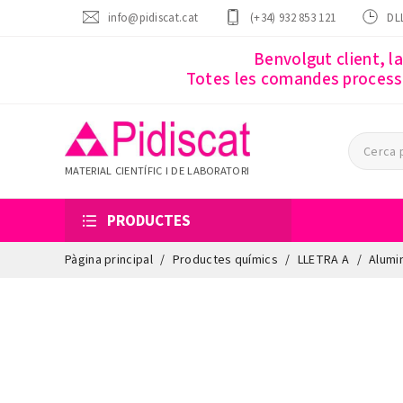
info@pidiscat.cat
(+34) 932 853 121
DLL
Benvolgut client, l
Totes les comandes processa
MATERIAL CIENTÍFIC I DE LABORATORI
PRODUCTES
Pàgina principal
Productes químics
LLETRA A
Alumin