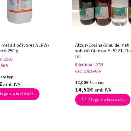
 metall pólvores ALPW-
Atzur-Eosina-Blau de meti
ascó 250 g
solució Giemsa M-5321. Fla
ml
a
: 12633
Referència
: 12721
-90-5
CAS
: 51811-82-6
Base imp.
12,00€
8€
Base imp.
amb IVA
14,52€
amb IVA
fegeix a la cistella
Afegeix a la cistella