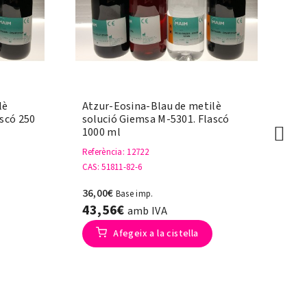
lè
Atzur-Eosina-Blau de metilè
Àc
scó 250
solució Giemsa M-5301. Flascó
Fl
1000 ml
Re
Referència
: 12722
CA
CAS
: 51811-82-6
7,
36,00€
Base imp.
8
43,56€
amb IVA
Afegeix a la cistella
Ca
Ve