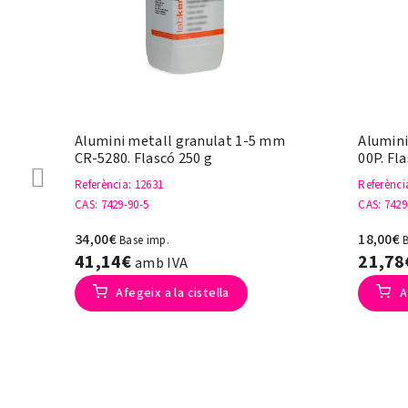
Alumini metall granulat 1-5 mm
Alumini
CR-5280. Flascó 250 g
00P. Fl
Referència
: 12631
Referènci
CAS
: 7429-90-5
CAS
: 7429
34,00€
18,00€
Base imp.
41,14€
21,7
amb IVA
Afegeix a la cistella
A