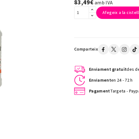
83,49€
amb IVA
Afegeix a la cistel
Comparteix
Enviament gratuït
des de
Enviament
en 24 - 72 h
Pagament
Targeta - Paypa