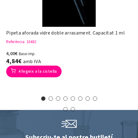
Pipeta aforada vidre doble arrasament. Capacitat 1 ml
Referència
: 10482
4,00€
Base imp.
4,84€
amb IVA
Afegeix a la cistella
Subscriu-te al nostre butlletí