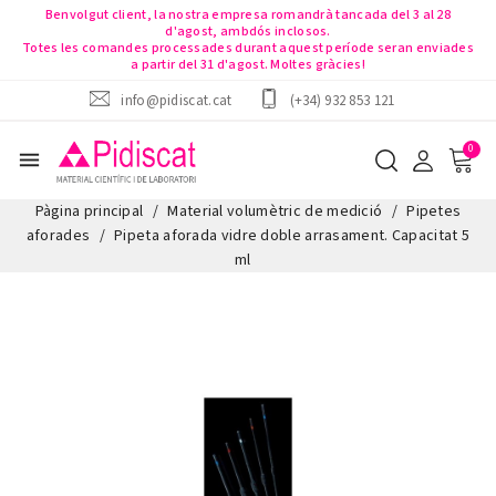
Benvolgut client, la nostra empresa romandrà tancada del 3 al 28
d'agost, ambdós inclosos.
Totes les comandes processades durant aquest període seran enviades
a partir del 31 d'agost. Moltes gràcies!
info@pidiscat.cat
(+34) 932 853 121
menu
Pàgina principal
Material volumètric de medició
Pipetes
aforades
Pipeta aforada vidre doble arrasament. Capacitat 5
ml