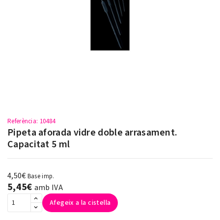
Referència
: 10484
Pipeta aforada vidre doble arrasament.
Capacitat 5 ml
4,50€
Base imp.
5,45€
amb IVA
Afegeix a la cistella