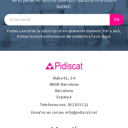
No et perdis les nostres novetats i subscriu-te al nostre
butlletí.
Podeu cancel·lar la subscripció en qualsevol moment. Per a això,
trobeu la nostra informació de contacte a l'avís legal.
Àlaba 61, 2-4
08005 Barcelona
Barcelona
Espanya
Telefoneu-nos:
932 853 121
Envia'ns un correu:
info@pidiscat.cat