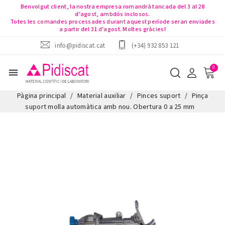
Benvolgut client, la nostra empresa romandrà tancada del 3 al 28
d'agost, ambdós inclosos.
Totes les comandes processades durant aquest període seran enviades
a partir del 31 d'agost. Moltes gràcies!
info@pidiscat.cat
(+34) 932 853 121
menu
Pàgina principal
Material auxiliar
Pinces suport
Pinça
suport molla automàtica amb nou. Obertura 0 a 25 mm