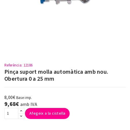
Referència
: 12186
Pinça suport molla automàtica amb nou.
Obertura 0 a 25 mm
8,00€
Base imp.
9,68€
amb IVA
Afegeix a la cistella