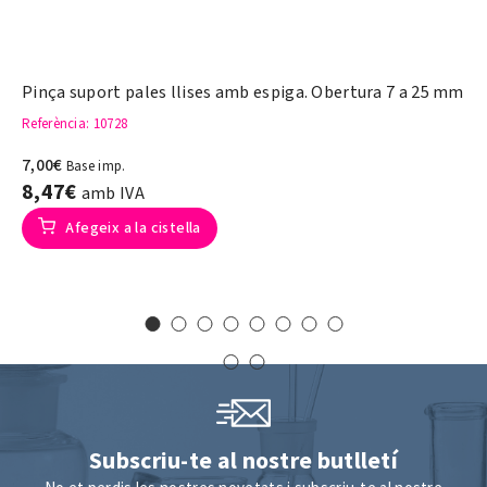
Pinça suport pales llises amb espiga. Obertura 7 a 25 mm
Referència
: 10728
7,00€
Base imp.
8,47€
amb IVA
Afegeix a la cistella
Subscriu-te al nostre butlletí