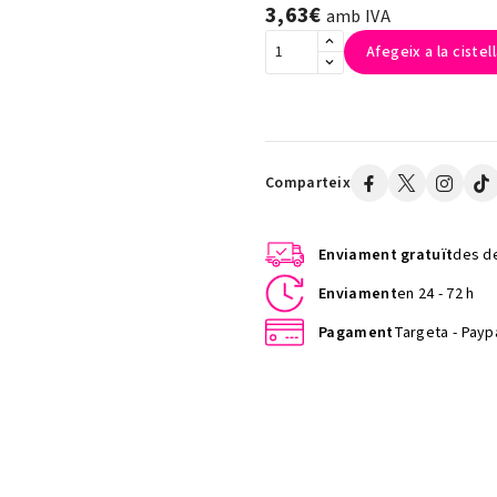
3,63€
amb IVA
Afegeix a la cistel
Comparteix
Enviament gratuït
des de
Enviament
en 24 - 72 h
Pagament
Targeta - Paypa