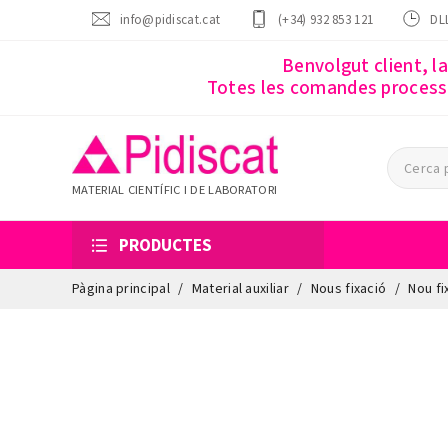
info@pidiscat.cat
(+34) 932 853 121
DLL
Benvolgut client, l
Totes les comandes processa
MATERIAL CIENTÍFIC I DE LABORATORI
PRODUCTES
Pàgina principal
Material auxiliar
Nous fixació
Nou fi