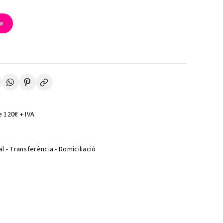
la
 120€ + IVA
l - Transferència - Domiciliació