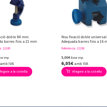
ació doble 84 mm.
Nou fixació doble universal
a barres fins a 21 mm
Adequada barres fins a 16
a
: 12189
Referència
: 12190
5,00€
se imp.
Base imp.
€
6,05€
amb IVA
amb IVA
fegeix a la cistella
Afegeix a la cistella