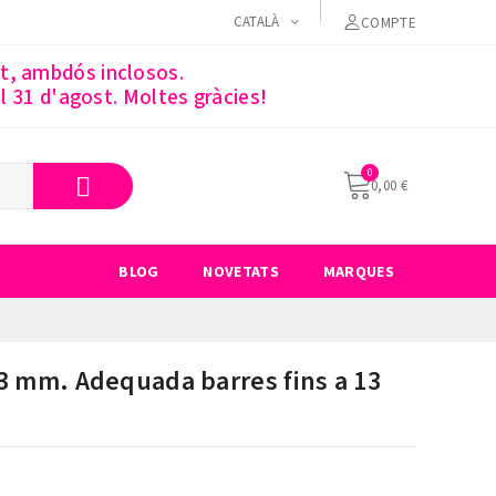
CATALÀ
COMPTE
st, ambdós inclosos.
 31 d'agost. Moltes gràcies!
0,00 €
BLOG
NOVETATS
MARQUES
53 mm. Adequada barres fins a 13