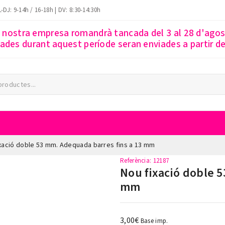
-DJ: 9-14h / 16-18h | DV: 8:30-14:30h
a nostra empresa romandrà tancada del 3 al 28 d'ago
des durant aquest període seran enviades a partir del
xació doble 53 mm. Adequada barres fins a 13 mm
Referència
: 12187
Nou fixació doble 
mm
3,00€
Base imp.