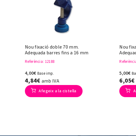
Nou fixació doble 70 mm.
Nou fix
Adequada barres fins a 16 mm
Adequad
Referència
: 12188
Referènci
4,00€
5,00€
Base imp.
Ba
4,84€
6,05
amb IVA
Afegeix a la cistella
A