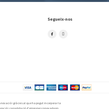
Segueix-nos
nnovació i gràcies al que ha pogut incorporar la
creació i consolidació d'empreses innovadores.