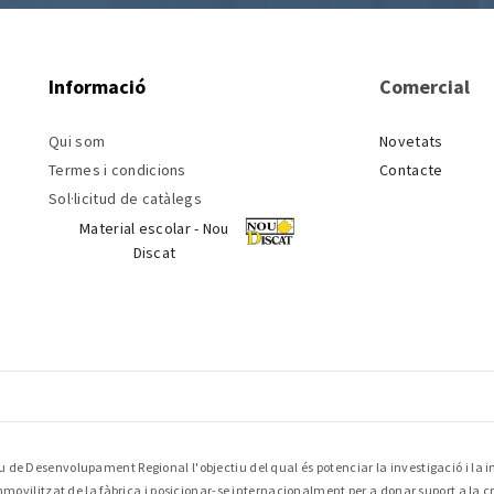
Informació
Comercial
Qui som
Novetats
Termes i condicions
Contacte
Sol·licitud de catàlegs
Material escolar - Nou
Discat
 de Desenvolupament Regional l'objectiu del qual és potenciar la investigació i la i
immovilitzat de la fàbrica i posicionar-se internacionalment per a donar suport a la 