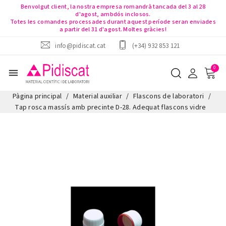
Benvolgut client, la nostra empresa romandrà tancada del 3 al 28
d'agost, ambdós inclosos.
Totes les comandes processades durant aquest període seran enviades
a partir del 31 d'agost. Moltes gràcies!
info@pidiscat.cat
(+34) 932 853 121
menu
Pàgina principal
Material auxiliar
Flascons de laboratori
Tap rosca massís amb precinte D-28. Adequat flascons vidre