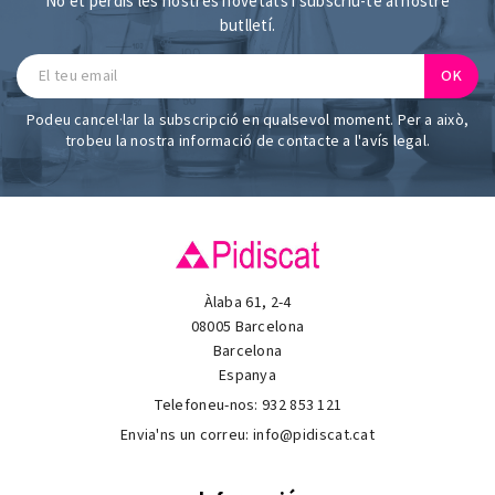
No et perdis les nostres novetats i subscriu-te al nostre
butlletí.
Podeu cancel·lar la subscripció en qualsevol moment. Per a això,
trobeu la nostra informació de contacte a l'avís legal.
Àlaba 61, 2-4
08005 Barcelona
Barcelona
Espanya
Telefoneu-nos:
932 853 121
Envia'ns un correu:
info@pidiscat.cat