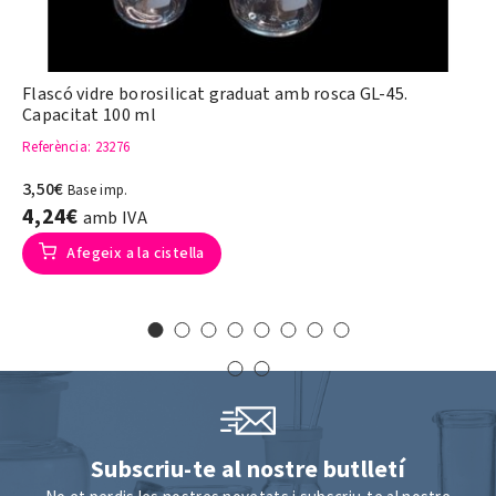
Flascó vidre borosilicat graduat amb rosca GL-45.
Capacitat 100 ml
Referència
: 23276
3,50€
Base imp.
4,24€
amb IVA
Afegeix a la cistella
Subscriu-te al nostre butlletí