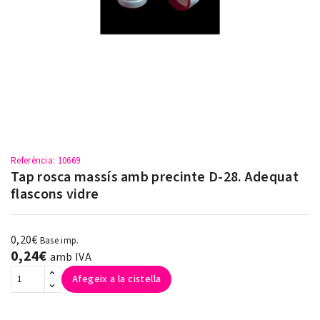
Referència
: 10669
Tap rosca massís amb precinte D-28. Adequat
flascons vidre
0,20€
Base imp.
0,24€
amb IVA
Afegeix a la cistella