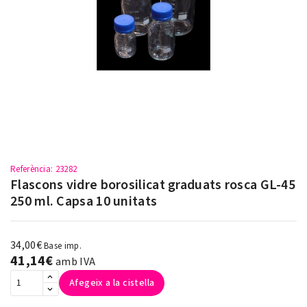
Referència
: 23282
Flascons vidre borosilicat graduats rosca GL-45
250 ml. Capsa 10 unitats
34,00€
Base imp.
41,14€
amb IVA
Afegeix a la cistella