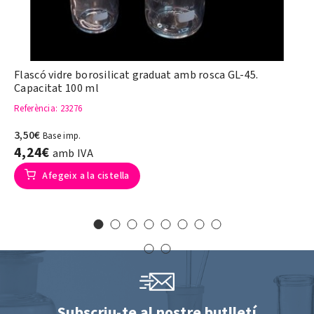
Flascó vidre borosilicat graduat amb rosca GL-45.
Capacitat 100 ml
Referència
: 23276
3,50€
Base imp.
4,24€
amb IVA
Afegeix a la cistella
Subscriu-te al nostre butlletí