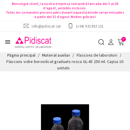
Benvolgut client, la nostra empresa romandrà tancada del 3 al 28
d'agost, ambdós inclosos.
Totes les comandes processades durant aquest període seran enviades
a partir del 31 d'agost. Moltes gràcies!
info@pidiscat.cat
(+34) 932 853 121
menu
Pàgina principal
Material auxiliar
Flascons de laboratori
Flascons vidre borosilicat graduats rosca GL-45 250 ml. Capsa 10
unitats