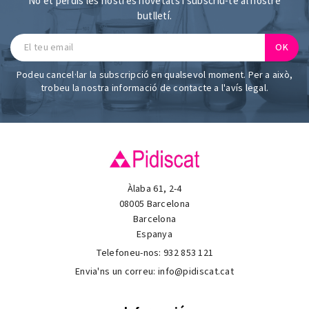
No et perdis les nostres novetats i subscriu-te al nostre
butlletí.
Podeu cancel·lar la subscripció en qualsevol moment. Per a això,
trobeu la nostra informació de contacte a l'avís legal.
Àlaba 61, 2-4
08005 Barcelona
Barcelona
Espanya
Telefoneu-nos:
932 853 121
Envia'ns un correu:
info@pidiscat.cat