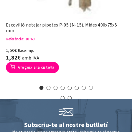
Escovilló netejar pipetes P-05 (N-15). Mides 400x75x5
mm
Referència
: 10769
1,50€
Base imp.
1,82€
amb IVA
Afegeix a la cistella
Subscriu-te al nostre butlletí