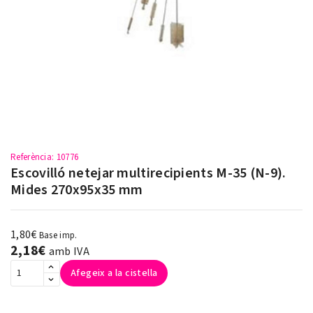
Referència
: 10776
Escovilló netejar multirecipients M-35 (N-9).
Mides 270x95x35 mm
1,80€
Base imp.
2,18€
amb IVA
Afegeix a la cistella