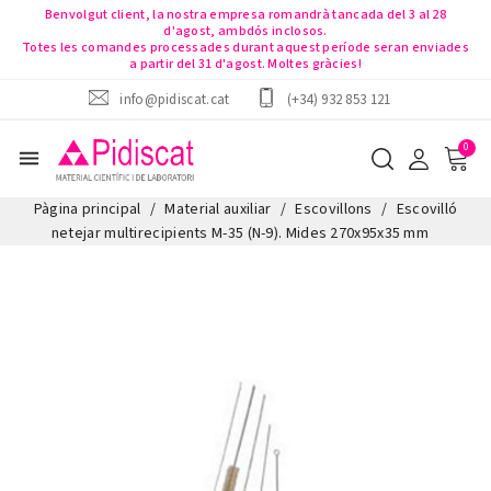
Benvolgut client, la nostra empresa romandrà tancada del 3 al 28
d'agost, ambdós inclosos.
Totes les comandes processades durant aquest període seran enviades
a partir del 31 d'agost. Moltes gràcies!
info@pidiscat.cat
(+34) 932 853 121
menu
Pàgina principal
Material auxiliar
Escovillons
Escovilló
netejar multirecipients M-35 (N-9). Mides 270x95x35 mm