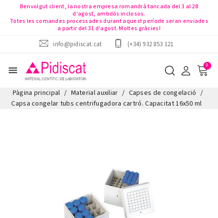
Benvolgut client, la nostra empresa romandrà tancada del 3 al 28
d'agost, ambdós inclosos.
Totes les comandes processades durant aquest període seran enviades
a partir del 31 d'agost. Moltes gràcies!
info@pidiscat.cat
(+34) 932 853 121
menu
Pàgina principal
Material auxiliar
Capses de congelació
Capsa congelar tubs centrifugadora cartró. Capacitat 16x50 ml