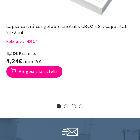
Capsa cartró congelable criotubs CBOX-081. Capacitat
81x2 ml
Referència
: 40617
3,50€
Base imp.
4,24€
amb IVA
Afegeix a la cistella