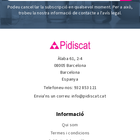
Podeu cancel·lar la subscripció en qualsevol moment. Per a això,
trobeu la nostra informació de contacte a l'avís legal.
Àlaba 61, 2-4
08005 Barcelona
Barcelona
Espanya
Telefoneu-nos:
932 853 121
Envia'ns un correu:
info@pidiscat.cat
Informació
Qui som
Termes i condicions