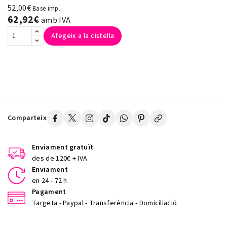
52,00€
Base imp.
62,92€
amb IVA
Afegeix a la cistella
Comparteix
Enviament gratuït
des de 120€ + IVA
Enviament
en 24 - 72 h
Pagament
Targeta - Paypal - Transferència - Domiciliació