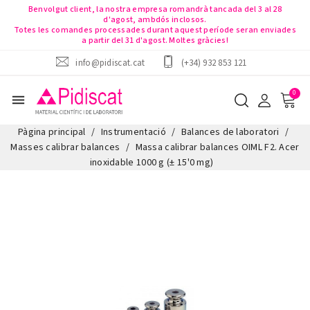
Benvolgut client, la nostra empresa romandrà tancada del 3 al 28
d'agost, ambdós inclosos.
Totes les comandes processades durant aquest període seran enviades
a partir del 31 d'agost. Moltes gràcies!
info@pidiscat.cat
(+34) 932 853 121
menu
Pàgina principal
Instrumentació
Balances de laboratori
Masses calibrar balances
Massa calibrar balances OIML F2. Acer
inoxidable 1000 g (± 15'0 mg)