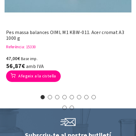
Pes massa balances OIML M1 KBW-011. Acer cromat A3
1000 g
Referència
: 15330
47,00€
Base imp.
56,87€
amb IVA
Afegeix a la cistella
Subscriu-te al nostre butlletí