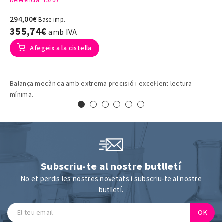
Referència
: 15206
294,00€
Base imp.
355,74€
amb IVA
Afegeix a la cistella
Balança mecànica amb extrema precisió i excel·lent lectura
mínima.
Subscriu-te al nostre butlletí
No et perdis les nostres novetats i subscriu-te al nostre
butlletí.