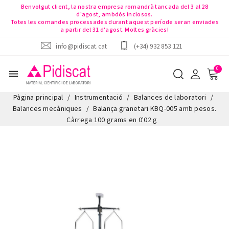
Benvolgut client, la nostra empresa romandrà tancada del 3 al 28
d'agost, ambdós inclosos.
Totes les comandes processades durant aquest període seran enviades
a partir del 31 d'agost. Moltes gràcies!
info@pidiscat.cat
(+34) 932 853 121
menu
Pàgina principal
Instrumentació
Balances de laboratori
Balances mecàniques
Balança granetari KBQ-005 amb pesos.
Càrrega 100 grams en 0'02 g