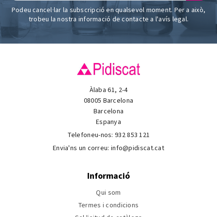
Podeu cancel·lar la subscripció en qualsevol moment. Per a això,
trobeu la nostra informació de contacte a l'avís legal.
Àlaba 61, 2-4
08005 Barcelona
Barcelona
Espanya
Telefoneu-nos:
932 853 121
Envia'ns un correu:
info@pidiscat.cat
Informació
Qui som
Termes i condicions