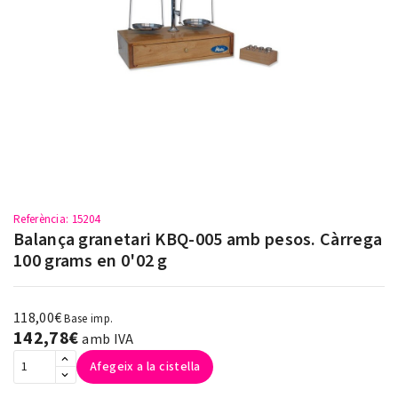
Referència
: 15204
Balança granetari KBQ-005 amb pesos. Càrrega
100 grams en 0'02 g
118,00€
Base imp.
142,78€
amb IVA
Afegeix a la cistella