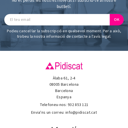
No et perdis les nostres novetats i subscriu-te al nostre
butlletí.
Podeu cancel·lar la subscripció en qualsevol moment. Per a això,
trobeu la nostra informació de contacte a l'avís legal.
Àlaba 61, 2-4
08005 Barcelona
Barcelona
Espanya
Telefoneu-nos:
932 853 121
Envia'ns un correu:
info@pidiscat.cat