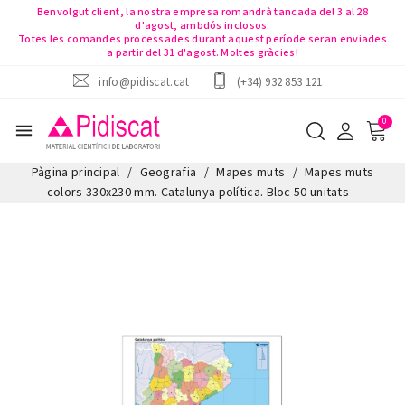
Benvolgut client, la nostra empresa romandrà tancada del 3 al 28
d'agost, ambdós inclosos.
Totes les comandes processades durant aquest període seran enviades
a partir del 31 d'agost. Moltes gràcies!
info@pidiscat.cat
(+34) 932 853 121
menu
Pàgina principal
Geografia
Mapes muts
Mapes muts
colors 330x230 mm. Catalunya política. Bloc 50 unitats