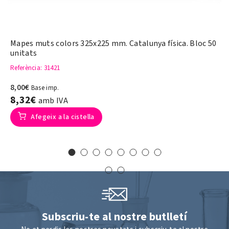
Mapes muts colors 325x225 mm. Catalunya física. Bloc 50
unitats
Referència
: 31421
8,00€
Base imp.
8,32€
amb IVA
Afegeix a la cistella
Subscriu-te al nostre butlletí