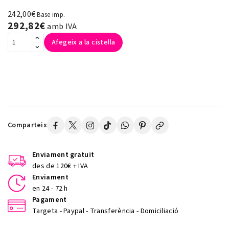
242,00€
Base imp.
292,82€
amb IVA
Afegeix a la cistella
Comparteix
Enviament gratuït
des de 120€ + IVA
Enviament
en 24 - 72 h
Pagament
Targeta - Paypal - Transferència - Domiciliació