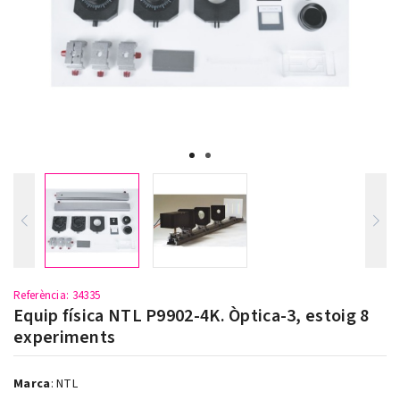
Referència
: 34335
Equip física NTL P9902-4K. Òptica-3, estoig 8
experiments
Marca
:
NTL