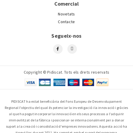
Comercial
Novetats
Contacte
Segueix-nos
Copyright © Pidiscat. Tots els drets reservats
PIDISCAT ha estat beneficiària del Fons Europeu de Desenvolupament
Regional l'objectiu del qual és potenciar la investigació i la innovació i gràcies
al que ha pogut incorporar la innovació en els seus processos a l'adquirir
immovilitzat de la fàbrica i posicionar-se internacionalment per a donar
suport a la creació i consolidació d'empreses innovadores. Aquesta acció ha
tingut lloc durant 2021. Ha comptat amb el suport del programa