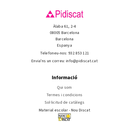
Àlaba 61, 2-4
08005 Barcelona
Barcelona
Espanya
Telefoneu-nos:
932 853 121
Envia'ns un correu:
info@pidiscat.cat
Informació
Qui som
Termes i condicions
Sol·licitud de catàlegs
Material escolar - Nou Discat