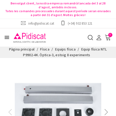
Benvolgut client, la nostra empresa romandrà tancada del 3 al 28
d'agost, ambdós inclosos.
Totes les comandes processades durant aquest període seran enviades
a partir del 31 d'agost. Moltes gràcies!
info@pidiscat.cat
(+34) 932 853 121
menu
Pàgina principal
Física
Equips física
Equip física NTL
P9902-4K. Òptica-3, estoig 8 experiments