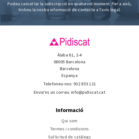
Podeu cancel·lar la subscripció en qualsevol moment. Per a això,
trobeu la nostra informació de contacte a l'avís legal.
Àlaba 61, 2-4
08005 Barcelona
Barcelona
Espanya
Telefoneu-nos:
932 853 121
Envia'ns un correu:
info@pidiscat.cat
Informació
Qui som
Termes i condicions
Sol·licitud de catàlegs