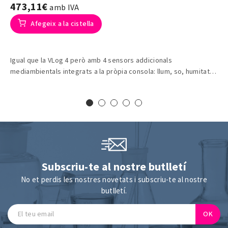
473,11€
amb IVA
Afegeix a la cistella
Igual que la VLog 4 però amb 4 sensors addicionals
mediambientals integrats a la pròpia consola: llum, so, humitat i
pressió atmosfèrica.
Subscriu-te al nostre butlletí
No et perdis les nostres novetats i subscriu-te al nostre
butlletí.