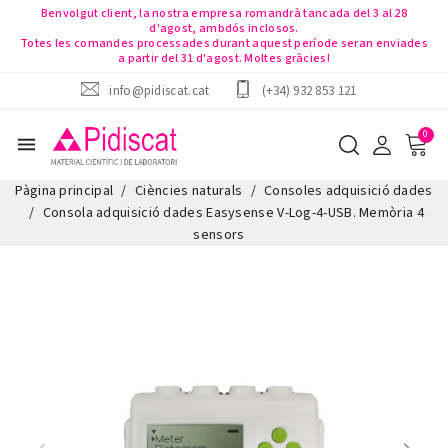
Benvolgut client, la nostra empresa romandrà tancada del 3 al 28
d'agost, ambdós inclosos.
Totes les comandes processades durant aquest període seran enviades
a partir del 31 d'agost. Moltes gràcies!
info@pidiscat.cat
(+34) 932 853 121
menu
Pàgina principal
Ciències naturals
Consoles adquisició dades
Consola adquisició dades Easysense V-Log-4-USB. Memòria 4
sensors