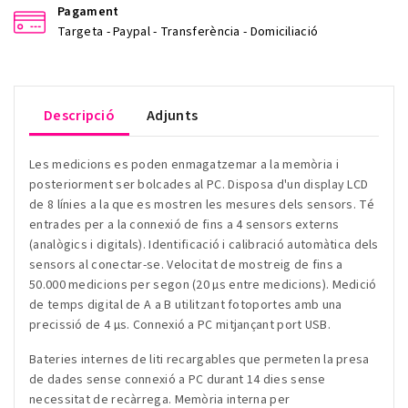
Pagament
Targeta - Paypal - Transferència - Domiciliació
Descripció
Adjunts
Les medicions es poden enmagatzemar a la memòria i
posteriorment ser bolcades al PC. Disposa d'un display LCD
de 8 línies a la que es mostren les mesures dels sensors. Té
entrades per a la connexió de fins a 4 sensors externs
(analògics i digitals). Identificació i calibració automàtica dels
sensors al conectar-se. Velocitat de mostreig de fins a
50.000 medicions per segon (20 µs entre medicions). Medició
de temps digital de A a B utilitzant fotoportes amb una
precissió de 4 µs. Connexió a PC mitjançant port USB.
Bateries internes de liti recargables que permeten la presa
de dades sense connexió a PC durant 14 dies sense
necessitat de recàrrega. Memòria interna per