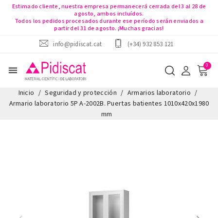
Estimado cliente, nuestra empresa permanecerá cerrada del 3 al 28 de
agosto, ambos incluídos.
Todos los pedidos procesados durante ese período serán enviados a
partir del 31 de agosto. ¡Muchas gracias!
info@pidiscat.cat
(+34) 932 853 121
menu
Inicio
Seguridad y protección
Armarios laboratorio
Armario laboratorio 5P A-2002B. Puertas batientes 1010x420x1980
mm