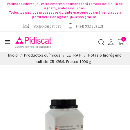
Estimado cliente, nuestra empresa permanecerá cerrada del 3 al 28 de
agosto, ambos incluídos.
Todos los pedidos procesados durante ese período serán enviados a
partir del 31 de agosto. ¡Muchas gracias!
info@pidiscat.cat
(+34) 932 853 121
menu
Inicio
Productos químicos
LETRA P
Potasio hidrógeno
sulfato CR-X989. Frasco 1000 g