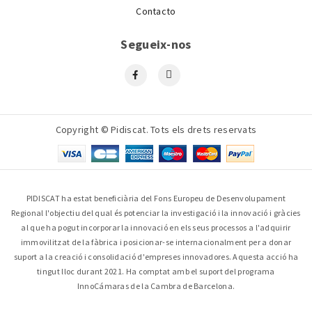
Contacto
Segueix-nos
Copyright © Pidiscat. Tots els drets reservats
PIDISCAT ha estat beneficiària del Fons Europeu de Desenvolupament
Regional l'objectiu del qual és potenciar la investigació i la innovació i gràcies
al que ha pogut incorporar la innovació en els seus processos a l'adquirir
immovilitzat de la fàbrica i posicionar-se internacionalment per a donar
suport a la creació i consolidació d'empreses innovadores. Aquesta acció ha
tingut lloc durant 2021. Ha comptat amb el suport del programa
InnoCámaras de la Cambra de Barcelona.