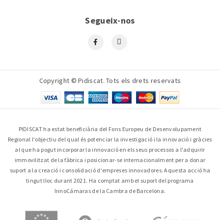
Segueix-nos
Copyright © Pidiscat. Tots els drets reservats
PIDISCAT ha estat beneficiària del Fons Europeu de Desenvolupament
Regional l'objectiu del qual és potenciar la investigació i la innovació i gràcies
al que ha pogut incorporar la innovació en els seus processos a l'adquirir
immovilitzat de la fàbrica i posicionar-se internacionalment per a donar
suport a la creació i consolidació d'empreses innovadores. Aquesta acció ha
tingut lloc durant 2021. Ha comptat amb el suport del programa
InnoCámaras de la Cambra de Barcelona.