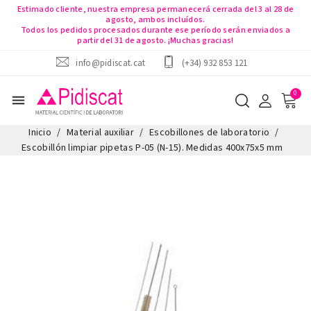
Estimado cliente, nuestra empresa permanecerá cerrada del 3 al 28 de
agosto, ambos incluídos.
Todos los pedidos procesados durante ese período serán enviados a
partir del 31 de agosto. ¡Muchas gracias!
info@pidiscat.cat
(+34) 932 853 121
menu
Inicio
Material auxiliar
Escobillones de laboratorio
Escobillón limpiar pipetas P-05 (N-15). Medidas 400x75x5 mm