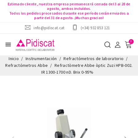
Estimado cliente, nuestra empresa permanecerá cerrada del 3 al 28 de
agosto, ambos incluídos.
Todos los pedidos procesados durante ese período serán enviados a
partir del 31 de agosto. ¡Muchas gracias!
info@pidiscat.cat
(+34) 932 853 121
menu
Inicio
Instrumentación
Refractómetros de laboratorio
Refractómetros Abbe
Refractòmetre Abbe òptic Zuzi HPB-002.
IR 1300-1700 nD. Brix 0-95%