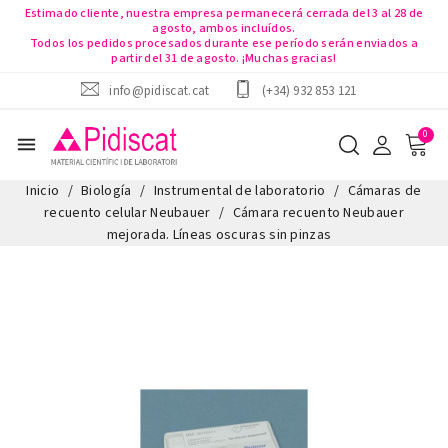
Estimado cliente, nuestra empresa permanecerá cerrada del 3 al 28 de
agosto, ambos incluídos.
Todos los pedidos procesados durante ese período serán enviados a
partir del 31 de agosto. ¡Muchas gracias!
info@pidiscat.cat
(+34) 932 853 121
menu
Inicio
Biología
Instrumental de laboratorio
Cámaras de
recuento celular Neubauer
Cámara recuento Neubauer
mejorada. Líneas oscuras sin pinzas