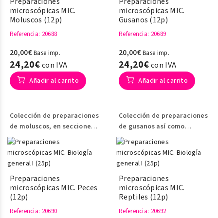
Preparaciones
Preparaciones
microscópicas MIC.
microscópicas MIC.
Moluscos (12p)
Gusanos (12p)
Referencia
: 20688
Referencia
: 20689
20,00€
20,00€
Base imp.
Base imp.
24,20€
24,20€
con IVA
con IVA
Añadir al carrito
Añadir al carrito
Colección de preparaciones
Colección de preparaciones
de moluscos, en secciones
de gusanos así como
de los mismos.
secciones de los mismos
.
Preparaciones
Preparaciones
microscópicas MIC. Peces
microscópicas MIC.
(12p)
Reptiles (12p)
Referencia
: 20690
Referencia
: 20692