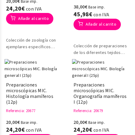
20,00€
Base imp.
38,00€
24,20€
Base imp.
con IVA
45,98€
con IVA
Añadir al carrito
Añadir al carrito
Colección de zoología con
Colección de preparaciones
ejemplares específicos
de los diferentes tejidos
marinos
animales y del aparato
digestivo
Preparaciones
Preparaciones
microscópicas MIC.
microscópicas MIC.
Histología mamíferos
Organografía mamíferos
(12p)
I (12p)
Referencia
: 20677
Referencia
: 20679
20,00€
20,00€
Base imp.
Base imp.
24,20€
24,20€
con IVA
con IVA