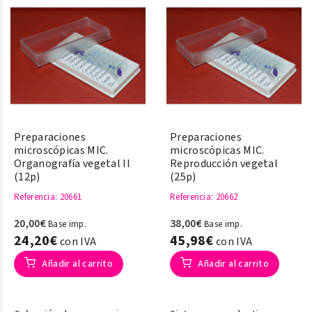
órganos reproductivos
vegetales
Preparaciones
Preparaciones
microscópicas MIC.
microscópicas MIC.
Organografía vegetal II
Reproducción vegetal
(12p)
(25p)
Referencia
: 20661
Referencia
: 20662
20,00€
38,00€
Base imp.
Base imp.
24,20€
45,98€
con IVA
con IVA
Añadir al carrito
Añadir al carrito