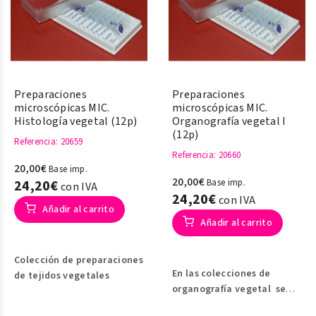
Preparaciones
Preparaciones
microscópicas MIC.
microscópicas MIC.
Histología vegetal (12p)
Organografía vegetal I
(12p)
Referencia
: 20659
Referencia
: 20660
20,00€
Base imp.
20,00€
24,20€
Base imp.
con IVA
24,20€
con IVA
Añadir al carrito
Añadir al carrito
Colección de preparaciones
En las colecciones de
de tejidos vegetales
organografía vegetal se
aprecian los principales