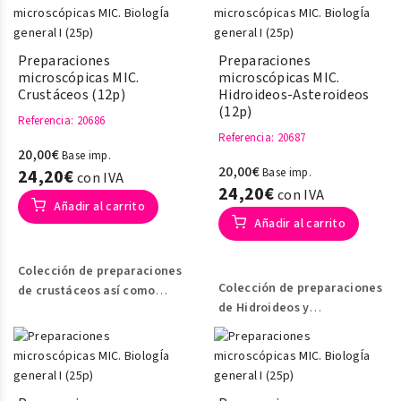
centrándose en dípteros y
centrándose
hemípteros.
en himenópteros y
lepidópteros.
Preparaciones
Preparaciones
microscópicas MIC.
microscópicas MIC.
Crustáceos (12p)
Hidroideos-Asteroideos
(12p)
Referencia
: 20686
Referencia
: 20687
20,00€
Base imp.
20,00€
24,20€
Base imp.
con IVA
24,20€
con IVA
Añadir al carrito
Añadir al carrito
Colección de preparaciones
Colección de preparaciones
de crustáceos así como
de Hidroideos y
secciones de los mismos
.
asteroideos-equinodermos,
en secciones de los mismos