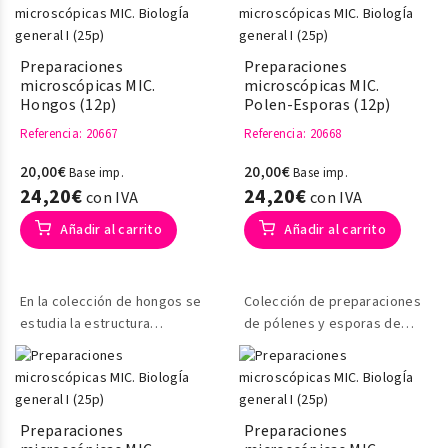
algas de agua dulce y
marinas
Preparaciones
Preparaciones
microscópicas MIC.
microscópicas MIC.
Hongos (12p)
Polen-Esporas (12p)
Referencia
: 20667
Referencia
: 20668
20,00€
20,00€
Base imp.
Base imp.
24,20€
24,20€
con IVA
con IVA
Añadir al carrito
Añadir al carrito
En la colección de hongos se
Colección de preparaciones
estudia la estructura
de pólenes y esporas de
reproductiva de los grandes
distintas especies vegetales
grupos de hongos
Preparaciones
Preparaciones