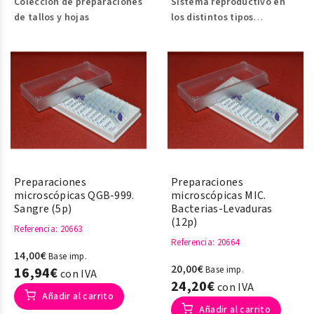
Colección de preparaciones
Sistema reproductivo en
de tallos y hojas
los distintos tipos
de
vegetales y sus posibles
variedades con flores
y
frutos
Preparaciones
Preparaciones
microscópicas QGB-999.
microscópicas MIC.
Sangre (5p)
Bacterias-Levaduras
(12p)
Referencia
: 20663
Referencia
: 20664
14,00€
Base imp.
20,00€
16,94€
Base imp.
con IVA
24,20€
con IVA
Añadir al carrito
Añadir al carrito