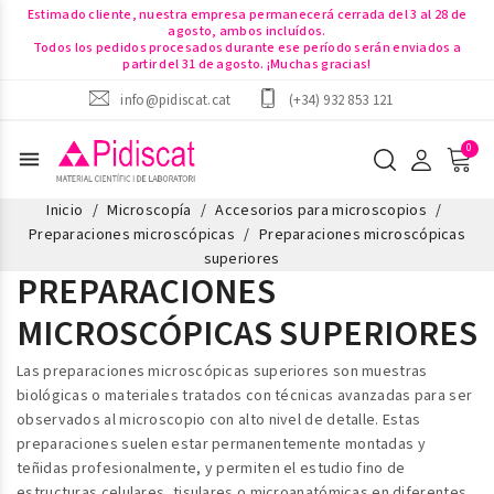
Estimado cliente, nuestra empresa permanecerá cerrada del 3 al 28 de
agosto, ambos incluídos.
Todos los pedidos procesados durante ese período serán enviados a
partir del 31 de agosto. ¡Muchas gracias!
info@pidiscat.cat
(+34) 932 853 121
menu
Inicio
Microscopía
Accesorios para microscopios
Preparaciones microscópicas
Preparaciones microscópicas
superiores
PREPARACIONES
MICROSCÓPICAS SUPERIORES
Las p
reparaciones microscópicas superiores
son muestras
biológicas o materiales tratados con técnicas avanzadas para ser
observados al microscopio con alto nivel de detalle. Estas
preparaciones suelen estar permanentemente montadas y
teñidas profesionalmente, y permiten el estudio fino de
estructuras celulares, tisulares o microanatómicas en diferentes