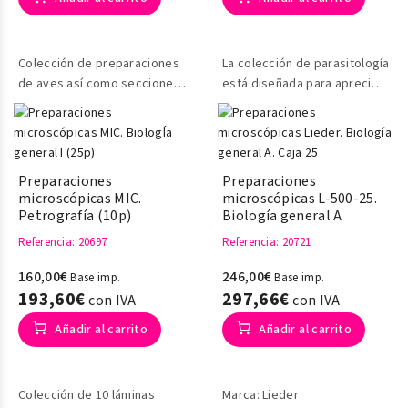
Colección de preparaciones
La colección de parasitología
de aves así como secciones
está diseñada para apreciar
de los mismos
.
los parásitos animales, así
como los órganos a los
cuales parasitan
.
Preparaciones
Preparaciones
microscópicas MIC.
microscópicas L-500-25.
Petrografía (10p)
Biología general A
Referencia
: 20697
Referencia
: 20721
160,00€
246,00€
Base imp.
Base imp.
193,60€
297,66€
con IVA
con IVA
Añadir al carrito
Añadir al carrito
Colección de 10 láminas
Marca: Lieder