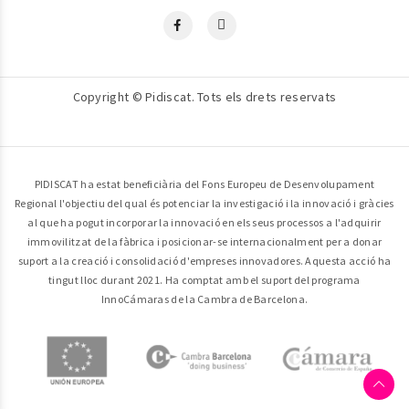
Copyright © Pidiscat. Tots els drets reservats
PIDISCAT ha estat beneficiària del Fons Europeu de Desenvolupament
Regional l'objectiu del qual és potenciar la investigació i la innovació i gràcies
al que ha pogut incorporar la innovació en els seus processos a l'adquirir
immovilitzat de la fàbrica i posicionar-se internacionalment per a donar
suport a la creació i consolidació d'empreses innovadores. Aquesta acció ha
tingut lloc durant 2021. Ha comptat amb el suport del programa
InnoCámaras de la Cambra de Barcelona.