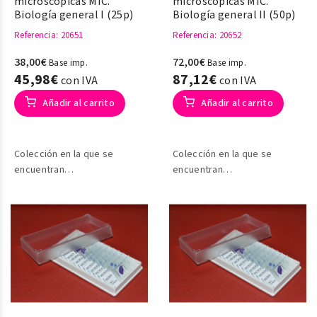
microscópicas MIC.
microscópicas MIC.
Biología general I (25p)
Biología general II (50p)
Referencia
: 20651
Referencia
: 20652
38,00€
72,00€
Base imp.
Base imp.
45,98€
87,12€
con IVA
con IVA
Añadir al carrito
Añadir al carrito
Colección en la que se
Colección en la que se
encuentran
encuentran
preparaciones de citología
preparaciones de citología
animal, vegetal y
animal, vegetal y
zoología
zoología