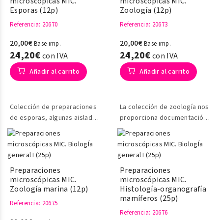
microscópicas MIC.
microscópicas MIC.
Esporas (12p)
Zoología (12p)
Referencia
: 20670
Referencia
: 20673
20,00€
20,00€
Base imp.
Base imp.
24,20€
24,20€
con IVA
con IVA
Añadir al carrito
Añadir al carrito
Colección de preparaciones
La colección de zoología nos
de esporas, algunas aisladas
proporciona documentación
y otra en los esporangios de
sobre las diferentes formas
diferentes especies
y partes de animales
Preparaciones
Preparaciones
microscópicas MIC.
microscópicas MIC.
Zoología marina (12p)
Histología-organografía
mamíferos (25p)
Referencia
: 20675
Referencia
: 20676