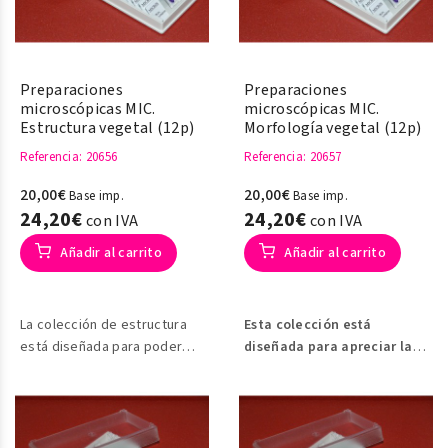
Preparaciones
Preparaciones
microscópicas MIC.
microscópicas MIC.
Estructura vegetal (12p)
Morfología vegetal (12p)
Referencia
: 20656
Referencia
: 20657
20,00€
20,00€
Base imp.
Base imp.
24,20€
24,20€
con IVA
con IVA
Añadir al carrito
Añadir al carrito
La colección de estructura
Esta colección está
está diseñada para poder
diseñada para apreciar las
observar elementos que se
diferentes morfologías o
encuentran dentro de las
formas de las células en los
células vegetales.
vegetales.