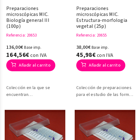
Preparaciones
Preparaciones
microscópicas MIC.
microscópicas MIC.
Biología general III
Estructura-morfologia
(100p)
vegetal (25p)
Referencia
: 20653
Referencia
: 20655
136,00€
38,00€
Base imp.
Base imp.
164,56€
45,98€
con IVA
con IVA
Añadir al carrito
Añadir al carrito
Colección en la que se
Colección de preparaciones
encuentran
para el estudio de las formas
preparaciones de citología
de la célula vegetal y sus
animal, vegetal y
contenidos
zoología