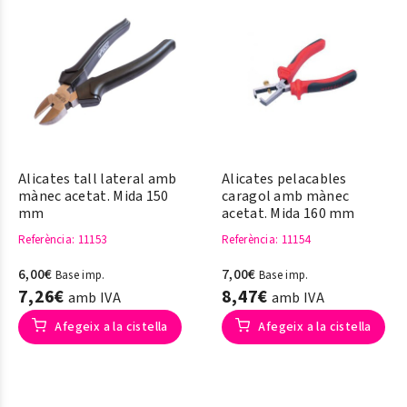
Alicates tall lateral amb
Alicates pelacables
mànec acetat. Mida 150
caragol amb mànec
mm
acetat. Mida 160 mm
Referència
: 11153
Referència
: 11154
6,00€
7,00€
Base imp.
Base imp.
7,26€
8,47€
amb IVA
amb IVA
Afegeix a la cistella
Afegeix a la cistella