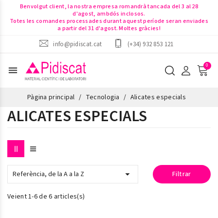
Benvolgut client, la nostra empresa romandrà tancada del 3 al 28
d'agost, ambdós inclosos.
Totes les comandes processades durant aquest període seran enviades
a partir del 31 d'agost. Moltes gràcies!
info@pidiscat.cat
(+34) 932 853 121
menu
Pàgina principal
Tecnologia
Alicates especials
ALICATES ESPECIALS

Referència, de la A a la Z
Filtrar
Veient 1-6 de 6 articles(s)