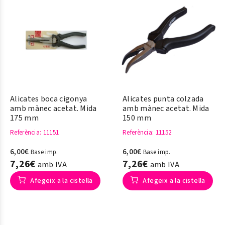
Alicates boca cigonya
Alicates punta colzada
amb mànec acetat. Mida
amb mànec acetat. Mida
175 mm
150 mm
Referència
: 11151
Referència
: 11152
6,00€
6,00€
Base imp.
Base imp.
7,26€
7,26€
amb IVA
amb IVA
Afegeix a la cistella
Afegeix a la cistella