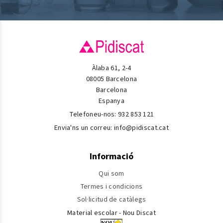
Àlaba 61, 2-4
08005 Barcelona
Barcelona
Espanya
Telefoneu-nos:
932 853 121
Envia'ns un correu:
info@pidiscat.cat
Informació
Qui som
Termes i condicions
Sol·licitud de catàlegs
Material escolar - Nou Discat