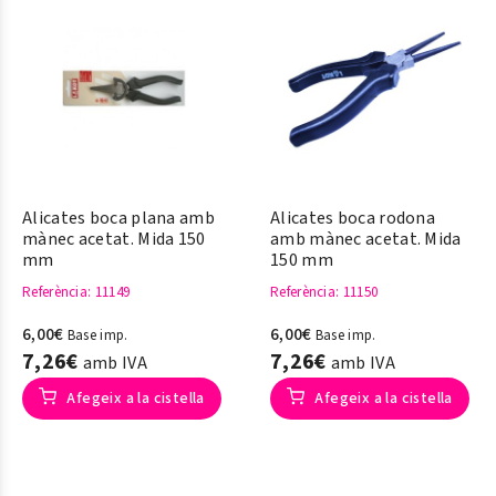
Alicates boca plana amb
Alicates boca rodona
mànec acetat. Mida 150
amb mànec acetat. Mida
mm
150 mm
Referència
: 11149
Referència
: 11150
6,00€
6,00€
Base imp.
Base imp.
7,26€
7,26€
amb IVA
amb IVA
Afegeix a la cistella
Afegeix a la cistella