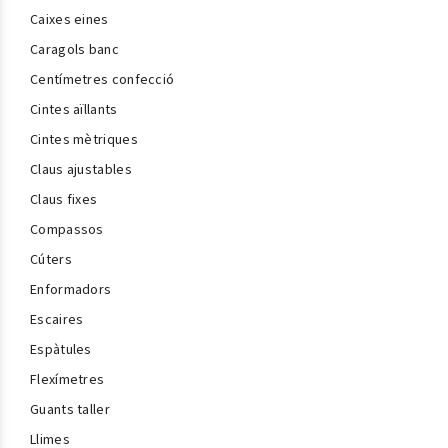
Caixes eines
Caragols banc
Centímetres confecció
Cintes aïllants
Cintes mètriques
Claus ajustables
Claus fixes
Compassos
Cúters
Enformadors
Escaires
Espàtules
Flexímetres
Guants taller
Llimes